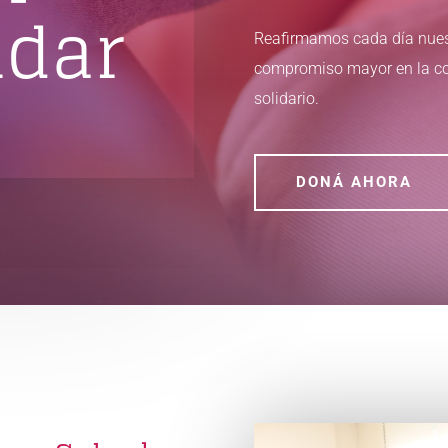
dar
Reafirmamos cada día nuest
compromiso mayor en la con
solidario.
DONÁ AHORA